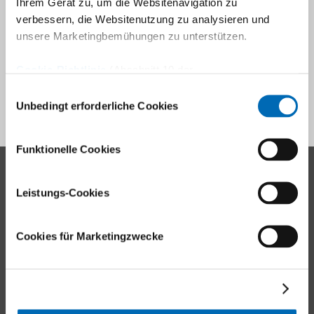
Ihrem Gerät zu, um die Websitenavigation zu
many different diseases and conditions affecting the
verbessern, die Websitenutzung zu analysieren und
musculoskeletal system. At the same time, the outpatient
unsere Marketingbemühungen zu unterstützen.
clinic is a training centre for future chiropractors.
Cookie-Richtlinie
(Abschnitt 10 der
Datenschutzerklärung)
To the department
Einwilligungsauswahl
Unbedingt erforderliche Cookies
Funktionelle Cookies
Contact
Leistungs-Cookies
Balgrist University Hospital
Forchstrasse 340
Cookies für Marketingzwecke
8008 Zürich
Tel.
+41 44 386 11 11
E-mail
Locations