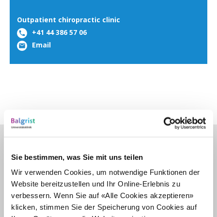
Outpatient chiropractic
clinic
+41 44 386 57 06
Email
Chiropractic Medicine
Sie bestimmen, was Sie mit uns teilen
Wir verwenden Cookies, um notwendige Funktionen der
A scientifically based method of treatment, chiropractic is a
Website bereitzustellen und Ihr Online-Erlebnis zu
form of alternative medicine that can be used instead of or in
verbessern. Wenn Sie auf «Alle Cookies akzeptieren»
addition to other medical or surgical treatment and
klicken, stimmen Sie der Speicherung von Cookies auf
physiotherapy. Experienced chiropractors treat patients with