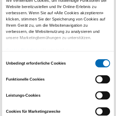
Wir verwenden Cookies, um notwendige Funktionen der
2019
Fachärztin für Anästhesiologie
Website bereitzustellen und Ihr Online-Erlebnis zu
verbessern. Wenn Sie auf «Alle Cookies akzeptieren»
klicken, stimmen Sie der Speicherung von Cookies auf
Mitgliedschaften
Ihrem Gerät zu, um die Websitenavigation zu
verbessern, die Websitenutzung zu analysieren und
unsere Marketingbemühungen zu unterstützen.
Deutsche Gesellschaft für Anästhesiologie und
Intensivmedizin (DGAI)
Cookie-Richtlinie
(Abschnitt 10 der
Datenschutzerklärung)
Einwilligungsauswahl
Unbedingt erforderliche Cookies
Kontakt
Funktionelle Cookies
Sekretariat Anästhesiologie
Leistungs-Cookies
+41 44 386 38 32
E-Mail
Cookies für Marketingzwecke