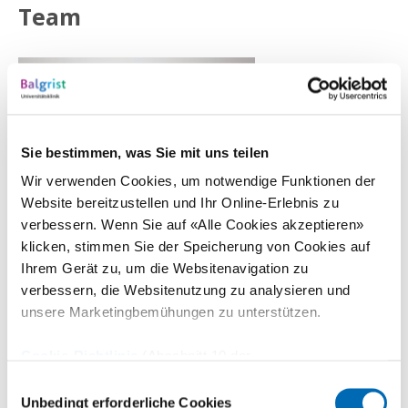
Team
Sie bestimmen, was Sie mit uns teilen
Wir verwenden Cookies, um notwendige Funktionen der
Website bereitzustellen und Ihr Online-Erlebnis zu
verbessern. Wenn Sie auf «Alle Cookies akzeptieren»
klicken, stimmen Sie der Speicherung von Cookies auf
Ihrem Gerät zu, um die Websitenavigation zu
verbessern, die Websitenutzung zu analysieren und
Dr. med. Jan Burkhard
Dr
unsere Marketingbemühungen zu unterstützen.
Leitender Arzt Innere Medizin
Stv
Cookie-Richtlinie
(Abschnitt 10 der
Zum Profil
Datenschutzerklärung)
Einwilligungsauswahl
Unbedingt erforderliche Cookies