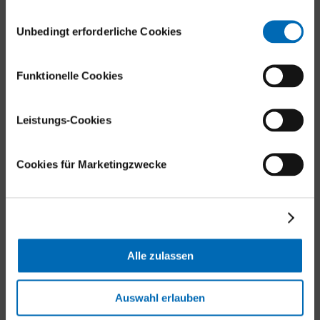
Kontakt
Datenschutzerklärung)
Einwilligungsauswahl
Unbedingt erforderliche Cookies
Universitätsklinik Balgrist
Forchstrasse 340
Funktionelle Cookies
8008 Zürich
Tel.
+41 44 386 11 11
Leistungs-Cookies
E-Mail
Aussenstandorte
Cookies für Marketingzwecke
Balgrist-Websites
Alle zulassen
Balgrist Apotheke
Auswahl erlauben
Balgrist Tec