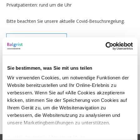
Privatpatienten: rund um die Uhr
Bitte beachten Sie unsere aktuelle Covid-Besuchsregelung.
Kontakt / Anfahrt
Balgrist Privé
Sie bestimmen, was Sie mit uns teilen
Wir verwenden Cookies, um notwendige Funktionen der
Website bereitzustellen und Ihr Online-Erlebnis zu
Unser fein abgestimmtes Leistungsangebot auf höchstem
verbessern. Wenn Sie auf «Alle Cookies akzeptieren»
Niveau für Zusatzversicherte.
klicken, stimmen Sie der Speicherung von Cookies auf
Ihrem Gerät zu, um die Websitenavigation zu
Leistungen Privé
verbessern, die Websitenutzung zu analysieren und
unsere Marketingbemühungen zu unterstützen.
Cookie-Richtlinie
(Abschnitt 10 der