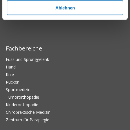
Balgrist Campus
Balgrist-Stiftung
Ablehnen
Balgrist Beteiligungs AG
Fachbereiche
Fuss und Sprunggelenk
Hand
Knie
Rücken
Sportmedizin
Tumororthopädie
Kinderorthopädie
Chiropraktische Medizin
Zentrum für Paraplegie