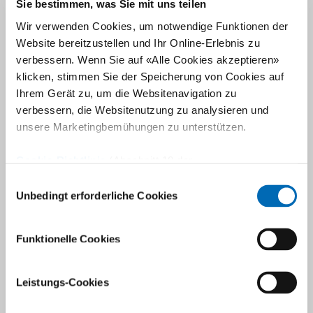
gleichzeitig irreparablen Sehnenriss. Die heute verwendeten
Sie bestimmen, was Sie mit uns teilen
Implantate erlauben durch modulare Komponenten eine
Wir verwenden Cookies, um notwendige Funktionen der
Rekonstruktion des Schultergelenks mit verbesserter
Website bereitzustellen und Ihr Online-Erlebnis zu
Beweglichkeit und zuverlässiger Schmerzbefreiung.
verbessern. Wenn Sie auf «Alle Cookies akzeptieren»
klicken, stimmen Sie der Speicherung von Cookies auf
Ihrem Gerät zu, um die Websitenavigation zu
Bei einer
ausgerenkten (luxierten) Schulter
ist der
verbessern, die Websitenutzung zu analysieren und
Oberarmkopf aus der Gelenkpfanne ausgekugelt. Dies kann zu
unsere Marketingbemühungen zu unterstützen.
Schäden an der Gelenkskapsel und am Knochen sowie zu
bleibender Instabilität führen. Falls konservative Therapien
Cookie-Richtlinie
(Abschnitt 10 der
keine ausreichende Stabilisierung bringen und gleichzeitig eine
Datenschutzerklärung)
Einwilligungsauswahl
knöcherne Pfannenrand-Verletzung vorliegt, kann die Latarjet-
Unbedingt erforderliche Cookies
Operation in Betracht gezogen werden.
Funktionelle Cookies
Schulter: Wenn jede Bewegung zur Qual
Leistungs-Cookies
wird