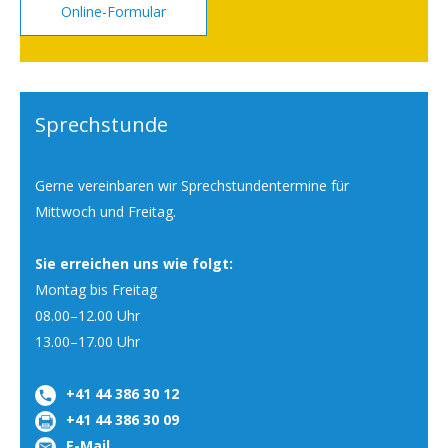
Online-Formular
Sprechstunde
Gerne vereinbaren wir Sprechstundentermine für
Mittwoch und Freitag.
Sie erreichen uns wie folgt:
Montag bis Freitag
08.00–12.00 Uhr
13.00–17.00 Uhr
+41 44 386 30 12
+41 44 386 30 09
E-Mail