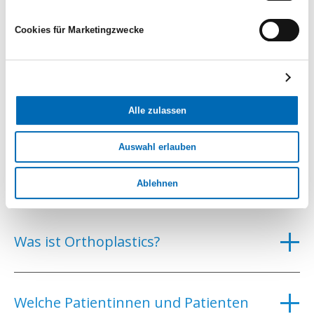
Sie erreichen uns wie folgt:
Cookies für Marketingzwecke
Montag bis Freitag
08.00–12.00 Uhr
13.00–17.00 Uhr
Alle zulassen
Auswahl erlauben
FAQ: Häufige Fragen zu
Ablehnen
Orthoplastics
Was ist Orthoplastics?
Welche Patientinnen und Patienten