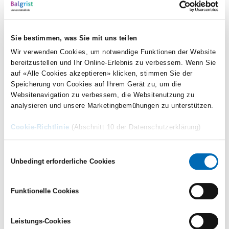
modernste nervenchirurgische Verfahren zur Behandlung und
Prävention von Neuromen und Phantomschmerzen an,
beispielsweise nach Amputationen. Zum Einsatz kommen
Sie bestimmen, was Sie mit uns teilen
Verfahren wie Targeted Muscle Reinnervation (TMR) und
Wir verwenden Cookies, um notwendige Funktionen der Website
bereitzustellen und Ihr Online-Erlebnis zu verbessern. Wenn Sie
Regenerative Peripheral Nerve Interfaces (RPNI).
auf «Alle Cookies akzeptieren» klicken, stimmen Sie der
Speicherung von Cookies auf Ihrem Gerät zu, um die
Websitenavigation zu verbessern, die Websitenutzung zu
analysieren und unsere Marketingbemühungen zu unterstützen.
Sprechstunde
Cookie-Richtlinie
(Abschnitt 10 der Datenschutzerklärung)
Gerne vereinbaren wir Sprechstundentermine vor Ort für
Einwilligungsauswahl
Montag oder Dienstag
.
Unbedingt erforderliche Cookies
+41 44 386 30 94
Funktionelle Cookies
+41 44 386 16 66
E-Mail Orthoplastics
Leistungs-Cookies