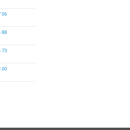
7 06
5 88
5 73
8 00