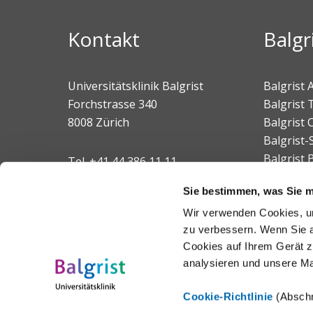
Kontakt
Balgr
Universitätsklinik Balgrist
Balgrist
Forchstrasse 340
Balgrist 
8008 Zürich
Balgrist
Balgrist-
Balgrist 
Tel.
+41 44 386 11 11
E-Mail
Sie bestimmen, was Sie mi
Wir verwenden Cookies, um
Aussenstandorte
zu verbessern. Wenn Sie a
Cookies auf Ihrem Gerät z
analysieren und unsere M
Cookie-Richtlinie
(Abschn