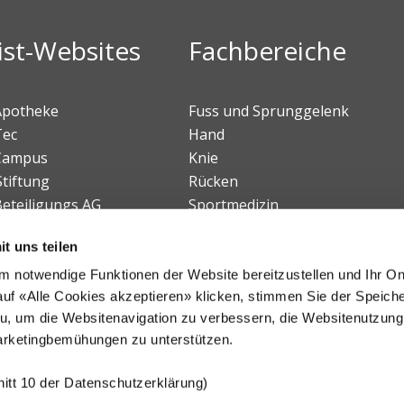
ist-Websites
Fachbereiche
 Apotheke
Fuss und Sprunggelenk
Tec
Hand
 Campus
Knie
Stiftung
Rücken
Beteiligungs AG
Sportmedizin
Tumororthopädie
t uns teilen
Kinderorthopädie
Chiropraktische Medizin
 notwendige Funktionen der Website bereitzustellen und Ihr On
uf «Alle Cookies akzeptieren» klicken, stimmen Sie der Speich
Zentrum für Paraplegie
u, um die Websitenavigation zu verbessern, die Websitenutzung
arketingbemühungen zu unterstützen.
itt 10 der Datenschutzerklärung)