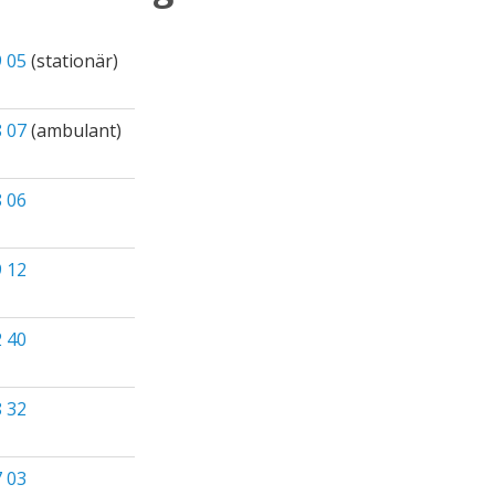
9 05
(stationär)
8 07
(ambulant)
8 06
9 12
2 40
8 32
7 03