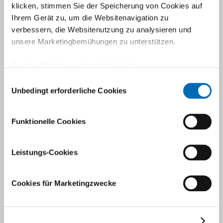
klicken, stimmen Sie der Speicherung von Cookies auf
Beweglichkeit sind die Folge. Falls konservative Behandlungen
Ihrem Gerät zu, um die Websitenavigation zu
ausgeschöpft sind, ist ein
künstliches Kniegelenk
in
verbessern, die Websitenutzung zu analysieren und
Betracht zu ziehen. Wenn wie in der Animation gezeigt das
unsere Marketingbemühungen zu unterstützen.
ganze Gelenk betroffen ist, bleibt oftmals nur noch die
Möglichkeit eines totalen Knie-Oberflächenersatzes, eine
Cookie-Richtlinie
(Abschnitt 10 der
sogenannte Totalprothese.
Datenschutzerklärung)
Einwilligungsauswahl
Unbedingt erforderliche Cookies
Funktionelle Cookies
Leistungs-Cookies
Cookies für Marketingzwecke