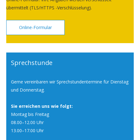
übermittelt (TLS/HTTPS -Verschlüsselung).
Online-Formular
Sprechstunde
Gerne vereinbaren wir Sprechstundentermine für Dienstag
und Donnerstag.
Sie erreichen uns wie folgt:
Montag bis Freitag
08.00–12.00 Uhr
13.00–17.00 Uhr