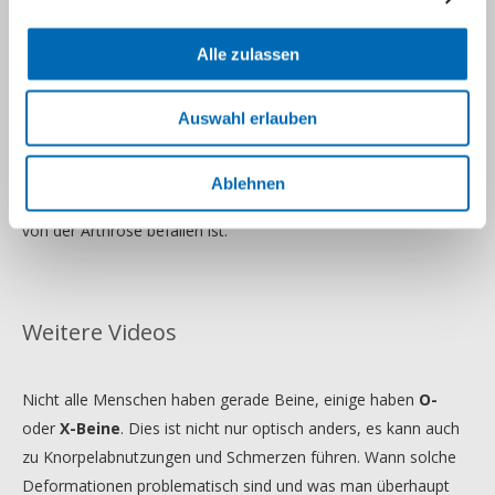
Im Laufe des Lebens kann es zu natürlichen oder krankheits-
beziehungsweise unfallbedingten Veränderungen der
Alle zulassen
Beinachse kommen. Eine
Beinachsenfehlstellung
kann zu
einer Gelenksarthrose auf der Innen- oder Aussenseite des
Knies führen - oft sind belastungsabhängige Schmerzen im
Auswahl erlauben
geschädigten Bereich die Folge. Im Video sehen Sie, wie
mittels einer Umstellungs-Osteotomie die Achse korrigiert
Ablehnen
wird, wenn zum Beispiel nur die Innenseite des Kniegelenks
von der Arthrose befallen ist.
Weitere Videos
Nicht alle Menschen haben gerade Beine, einige haben
O-
oder
X-Beine
. Dies ist nicht nur optisch anders, es kann auch
zu Knorpelabnutzungen und Schmerzen führen. Wann solche
Deformationen problematisch sind und was man überhaupt