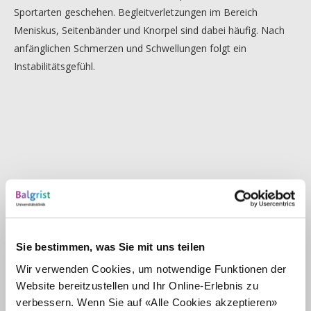
Sportarten geschehen. Begleitverletzungen im Bereich
Meniskus, Seitenbänder und Knorpel sind dabei häufig. Nach
anfänglichen Schmerzen und Schwellungen folgt ein
Instabilitätsgefühl.
Sie bestimmen, was Sie mit uns teilen
Wir verwenden Cookies, um notwendige Funktionen der
Verschiedene Erkrankungen sowie Unfälle können zur
Website bereitzustellen und Ihr Online-Erlebnis zu
typischen Abnützung der Kniegelenksoberfläche führen.
verbessern. Wenn Sie auf «Alle Cookies akzeptieren»
Zunehmende Schmerzen und eine eingeschränkte