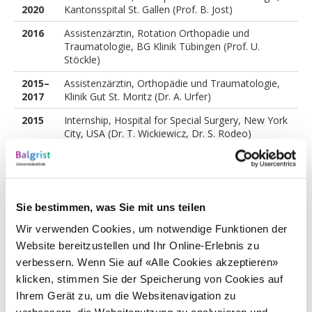
2020
Kantonsspital St. Gallen (Prof. B. Jost)
2016
Assistenzärztin, Rotation Orthopädie und
Traumatologie, BG Klinik Tübingen (Prof. U.
Stöckle)
2015–
Assistenzärztin, Orthopädie und Traumatologie,
2017
Klinik Gut St. Moritz (Dr. A. Urfer)
2015
Internship, Hospital for Special Surgery, New York
City, USA (Dr. T. Wickiewicz, Dr. S. Rodeo)
Wichtigste Sportmedizinische Funktionen
Sie bestimmen, was Sie mit uns teilen
Wir verwenden Cookies, um notwendige Funktionen der
2018
Chief Medical Officer, Audi FIS Ski Cross World Cup
Website bereitzustellen und Ihr Online-Erlebnis zu
Arosa
verbessern. Wenn Sie auf «Alle Cookies akzeptieren»
klicken, stimmen Sie der Speicherung von Cookies auf
Ihrem Gerät zu, um die Websitenavigation zu