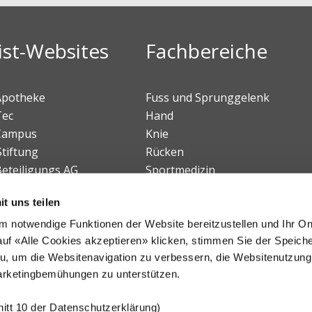
ist-Websites
Fachbereiche
 Apotheke
Fuss und Sprunggelenk
Tec
Hand
 Campus
Knie
Stiftung
Rücken
Beteiligungs AG
Sportmedizin
Tumororthopädie
t uns teilen
Kinderorthopädie
Chiropraktische Medizin
 notwendige Funktionen der Website bereitzustellen und Ihr On
uf «Alle Cookies akzeptieren» klicken, stimmen Sie der Speich
Zentrum für Paraplegie
u, um die Websitenavigation zu verbessern, die Websitenutzung
arketingbemühungen zu unterstützen.
itt 10 der Datenschutzerklärung)