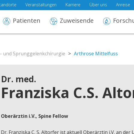
tandorte
Veranstaltungen
Karriere
Über uns
Anreise
Patienten
Zuweisende
Forsch
- und Sprunggelenkchirurgie
>
Arthrose Mittelfuss
Dr. med.
Franziska C.S. Alto
Oberärztin i.V., Spine Fellow
Dr. Franziska C. S. Altorfer ist aktuell Oberärztin i.V. an der