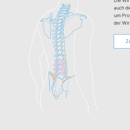
Die Wir
auch di
um Pro
der Wir
Z