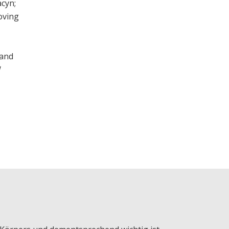
acyn;
oving
 and