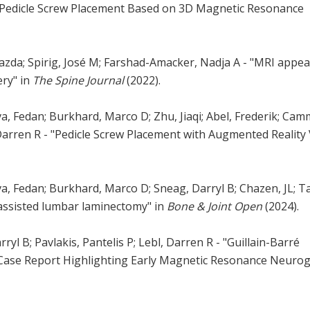
r Pedicle Screw Placement Based on 3D Magnetic Resonance
 Mazda; Spirig, José M; Farshad-Amacker, Nadja A - "MRI appe
ery" in
The Spine Journal
(2022).
va, Fedan; Burkhard, Marco D; Zhu, Jiaqi; Abel, Frederik; Cam
Darren R - "Pedicle Screw Placement with Augmented Reality
ova, Fedan; Burkhard, Marco D; Sneag, Darryl B; Chazen, JL; T
c-assisted lumbar laminectomy" in
Bone & Joint Open
(2024).
ryl B; Pavlakis, Pantelis P; Lebl, Darren R - "Guillain-Barré
Case Report Highlighting Early Magnetic Resonance Neuro