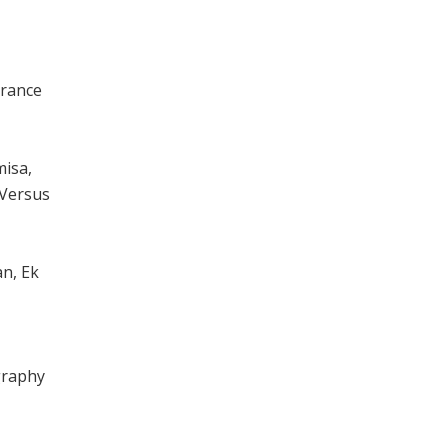
arance
misa,
 Versus
an, Ek
graphy