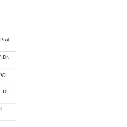
Prof.
. Dr.
ng:
. Dr.
rl