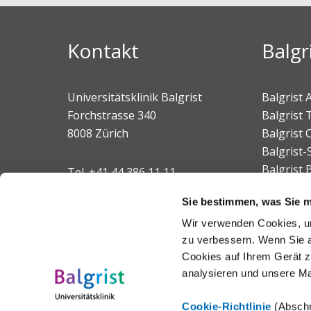
Kontakt
Balgr
Universitätsklinik Balgrist
Balgrist
Forchstrasse 340
Balgrist 
8008 Zürich
Balgrist
Balgrist-
Balgrist 
Tel.
+41 44 386 11 11
E-Mail
Sie bestimmen, was Sie mi
Wir verwenden Cookies, um
Aussenstandorte
zu verbessern. Wenn Sie a
Cookies auf Ihrem Gerät z
analysieren und unsere M
Cookie-Richtlinie
(Abschn