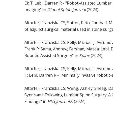
Ek T; Lebl, Darren R - "Robot-Assisted Lumba
Imaging" in
Global Spine Journal
(2024).
Altorfer, Franziska CS; Sutter, Reto; Farshad,
of adjunct surgical material used in spine surg
Altorfer, Franziska CS; Kelly, Michael J; Avrumo
Frank P; Sama, Andrew; Farshad, Mazda; Lebl, 
Robotic-Assisted Surgery" in
Spine
(2024).
Altorfer, Franziska CS; Kelly, Michael J; Avrum
T; Lebl, Darren R - "Minimally invasive roboti
Altorfer, Franziska CS; Weng, Ashley; Sneag, Dar
Syndrome Following Lumbar Spine Surgery: A 
Findings" in
HSS Journal®
(2024).