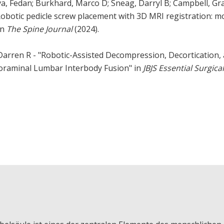
ova, Fedan; Burkhard, Marco D; Sneag, Darryl B; Campbell, Gr
"Robotic pedicle screw placement with 3D MRI registration: m
in
The Spine Journal
(2024).
 Darren R - "Robotic-Assisted Decompression, Decortication,
foraminal Lumbar Interbody Fusion" in
JBJS Essential Surgical