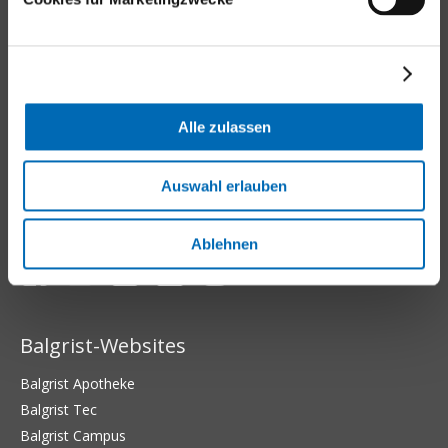
Kontakt
Universitätsklinik Balgrist
Forchstrasse 340
8008 Zürich
Alle zulassen
Tel.
+41 44 386 11 11
E-Mail
Auswahl erlauben
Aussenstandorte
Ablehnen
Balgrist-Websites
Balgrist Apotheke
Balgrist Tec
Balgrist Campus