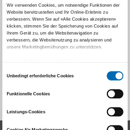
Wir verwenden Cookies, um notwendige Funktionen der
Website bereitzustellen und Ihr Online-Erlebnis zu
verbessern. Wenn Sie auf «Alle Cookies akzeptieren»
klicken, stimmen Sie der Speicherung von Cookies auf
Das zweitgrösste Gelenk des menschlichen Körpers nimmt
Ihrem Gerät zu, um die Websitenavigation zu
eine Schlüsselrolle ein, wenn es um die schmerzfreie und
verbessern, die Websitenutzung zu analysieren und
unsere Marketingbemühungen zu unterstützen.
uneingeschränkte Bewegung im Sport oder Alltag geht.
Deshalb stehen Ihnen mit Prof. Dr. med. Patrick Zingg und
Cookie-Richtlinie
(Abschnitt 10 der
seinem Team erfahrene Spezialistinnen und Spezialisten für
Datenschutzerklärung)
Einwilligungsauswahl
hüft- und beckenchirurgische Behandlungen und Eingriffe zur
Unbedingt erforderliche Cookies
Seite.
Zum Fachbereich
Funktionelle Cookies
Leistungs-Cookies
Cookies für Marketingzwecke