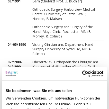
03/1991
Bern (Chefarzt Prof. U. Büchler)
Orthopedic Surgery Harborview Medical
Centre / University of Sattle, Wa, (S.
Hansen, F. Matsen
Orthopedic Surgery and Surgery of the
Hand, Mayo Clinic, Rochester, MN,(B.
Morrey, R. Cofield)
04-05/1990
Visiting Clinician am: Department Hand
Surgery University of Syracuse, NY (A.
Palmer)
07/1988-
Oberarzt-Stv. Orthopädische Chirurgie am
04/1990
Kantonsspital Winterthur (Chefarzt Dr. B.
Isler)
07/1987-
Assistenzarzt Orthopädische Chirurgie am
06/1988
Inselspital Bern (Chefarzt Prof. R. Ganz)
Sie bestimmen, was Sie mit uns teilen
10/1986-
Assistenzarzt Allgemeinchirurgie am
06/1987
Regionalspital Chur (Chefarzt Prof. Th.
Wir verwenden Cookies, um notwendige Funktionen der
Rüedi)
Website bereitzustellen und Ihr Online-Erlebnis zu