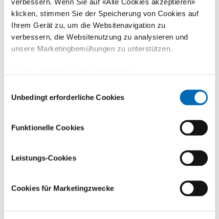
10/1985-
Assistenzarzt Orthopädische Chirurgie am
verbessern. Wenn Sie auf «Alle Cookies akzeptieren»
09/1986
Inselspital Bern (Chefarzt Prof. R. Ganz)
klicken, stimmen Sie der Speicherung von Cookies auf
Ihrem Gerät zu, um die Websitenavigation zu
04/1984-
Assistenzarzt Allgemeinchirurgie am
09/1985
Regionalspital Chur inkl. Rotation
verbessern, die Websitenutzung zu analysieren und
Intensivmedizin (Chefarzt Prof. Th. Rüedi
unsere Marketingbemühungen zu unterstützen.
resp. PD Dr. A. Frutiger)
01-03/1984
Wissenschaftlicher Assistent am Maurice E.
Cookie-Richtlinie
(Abschnitt 10 der
Müller Institut für Biomechanik der
Datenschutzerklärung)
Einwilligungsauswahl
Universität Bern (Direktor Prof. S. Perren)
Unbedingt erforderliche Cookies
1983
Assistenzarzt Allgemeinchirurgie am
Regionalspital Chur (Chefarzt Prof. Th.
Rüedi)
Funktionelle Cookies
Leistungs-Cookies
Mitgliedschaften
Cookies für Marketingzwecke
FMH Schweizerische Ärztegesellschaft
AGZ Ärztegesellschaft des Kantons Zürich