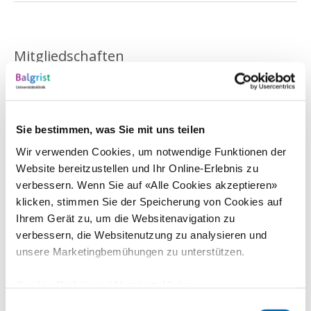
Mitgliedschaften
Schweizerische Gesellschaft für Neurochirurgie
Swiss Young Neurosurgeons
Sie bestimmen, was Sie mit uns teilen
Wir verwenden Cookies, um notwendige Funktionen der
Website bereitzustellen und Ihr Online-Erlebnis zu
Publikationen
verbessern. Wenn Sie auf «Alle Cookies akzeptieren»
klicken, stimmen Sie der Speicherung von Cookies auf
Ihrem Gerät zu, um die Websitenavigation zu
PubMed
verbessern, die Websitenutzung zu analysieren und
unsere Marketingbemühungen zu unterstützen.
Cookie-Richtlinie
(Abschnitt 10 der
Datenschutzerklärung)
Die erste Adresse für Rückenleiden
Einwilligungsauswahl