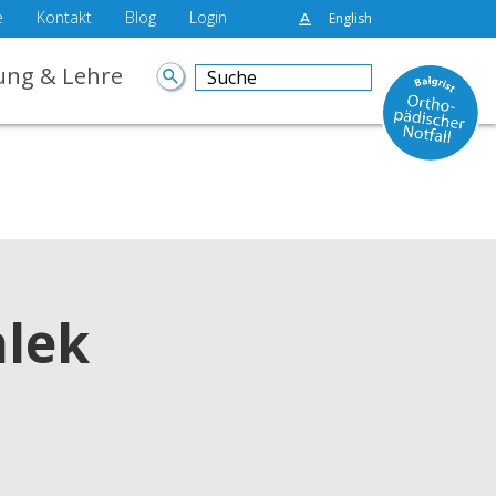
e
Kontakt
Blog
Login
English
ung & Lehre
alek