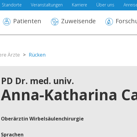
Standorte
Veranstaltungen
Karriere
Über uns
Anreis
Patienten
Zuweisende
Forsch
re Ärzte
>
Rücken
PD Dr. med. univ.
Anna-Katharina C
Oberärztin Wirbelsäulenchirurgie
Sprachen