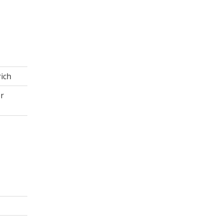
ich
r