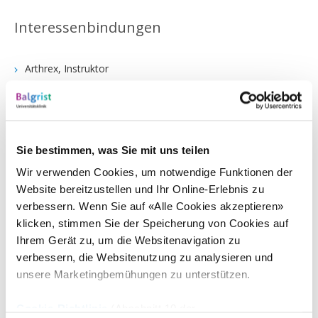
Interessenbindungen
Arthrex, Instruktor
Medacta, Berater
Wissenschaftliche Projekte
Sie bestimmen, was Sie mit uns teilen
Wir verwenden Cookies, um notwendige Funktionen der
Website bereitzustellen und Ihr Online-Erlebnis zu
Patient-Specific instrumentation and solutions:
Studies (including randomized controlled studies) on
verbessern. Wenn Sie auf «Alle Cookies akzeptieren»
patients-specific templates for pedicle screw insertions.
klicken, stimmen Sie der Speicherung von Cookies auf
Biomechanical and cadaver studies on new surgical
Ihrem Gerät zu, um die Websitenavigation zu
methods for patient-specific surgery, including cortical
verbessern, die Websitenutzung zu analysieren und
bone trajectories, osteotomies, etc.
unsere Marketingbemühungen zu unterstützen.
Biomechanics of the Spine
Cookie-Richtlinie
(Abschnitt 10 der
Spinal degeneration and it's effects on spinal