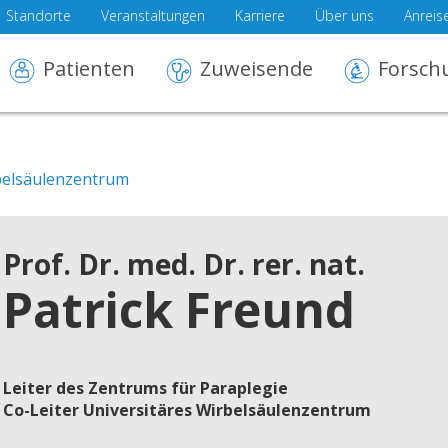
Standorte
Veranstaltungen
Karriere
Über uns
Anreis
Patienten
Zuweisende
Forsch
belsäulenzentrum
Prof. Dr. med. Dr. rer. nat.
Patrick Freund
Leiter des Zentrums für Paraplegie
Co-Leiter Universitäres Wirbelsäulenzentrum