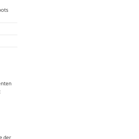
bots
enten
:
e der