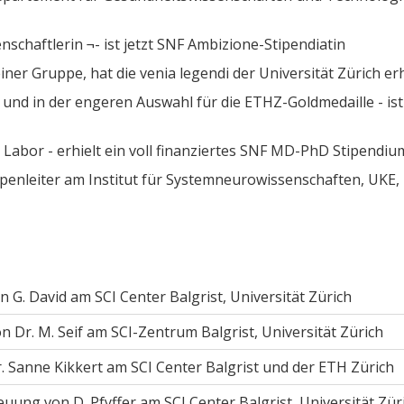
nschaftlerin ¬- ist jetzt SNF Ambizione-Stipendiatin
iner Gruppe, hat die venia legendi der Universität Zürich er
 und in der engeren Auswahl für die ETHZ-Goldmedaille - ist 
Labor - erhielt ein voll finanziertes SNF MD-PhD Stipendiu
enleiter am Institut für Systemneurowissenschaften, UKE,
 G. David am SCI Center Balgrist, Universität Zürich
 Dr. M. Seif am SCI-Zentrum Balgrist, Universität Zürich
. Sanne Kikkert am SCI Center Balgrist und der ETH Zürich
ung von D. Pfyffer am SCI Center Balgrist, Universität Zür