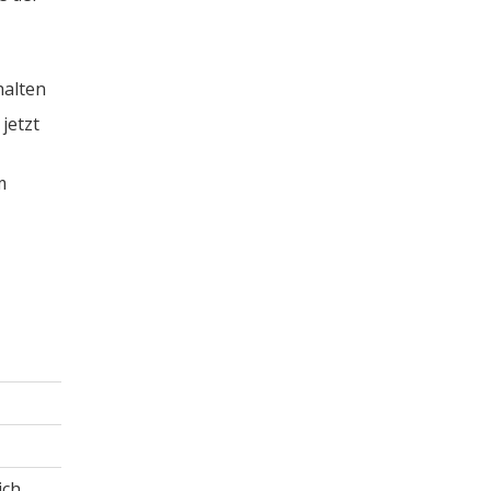
halten
jetzt
m
ich