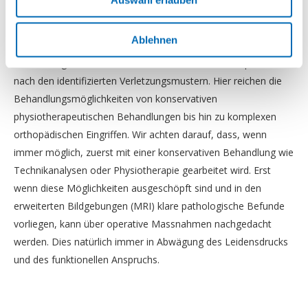
Primär ist natürlich eine korrekte Diagnose sowie eine Analyse
Ablehnen
der zugrunde liegenden Faktoren besonders wichtig. Die
Behandlung der Werferschulter richtet sich dementsprechend
nach den identifizierten Verletzungsmustern. Hier reichen die
Behandlungsmöglichkeiten von konservativen
physiotherapeutischen Behandlungen bis hin zu komplexen
orthopädischen Eingriffen. Wir achten darauf, dass, wenn
immer möglich, zuerst mit einer konservativen Behandlung wie
Technikanalysen oder Physiotherapie gearbeitet wird. Erst
wenn diese Möglichkeiten ausgeschöpft sind und in den
erweiterten Bildgebungen (MRI) klare pathologische Befunde
vorliegen, kann über operative Massnahmen nachgedacht
werden. Dies natürlich immer in Abwägung des Leidensdrucks
und des funktionellen Anspruchs.