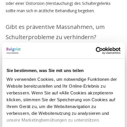
oder einer Distorsion (Verstauchung) des Schultergelenks
sollte man sich in ärztliche Behandlung begeben.
Gibt es präventive Massnahmen, um
Schulterprobleme zu verhindern?
Eine starke muskuläre Stabilisierung unterstützt und schützt
das Schultergelenk, weshalb regelmässiges und gut
angeleitetes Krafttraining eine wirkungsvolle Massnahme ist
Sie bestimmen, was Sie mit uns teilen
und helfen kann, die Schulter langfristig gesund zu erhalten.
Wir verwenden Cookies, um notwendige Funktionen der
Website bereitzustellen und Ihr Online-Erlebnis zu
Was genau ist eine Werferschulter und wie
verbessern. Wenn Sie auf «Alle Cookies akzeptieren»
klicken, stimmen Sie der Speicherung von Cookies auf
entsteht sie?
Ihrem Gerät zu, um die Websitenavigation zu
verbessern, die Websitenutzung zu analysieren und
Die «Werferschulter» beziehungsweise «Schulter des
unsere Marketingbemühungen zu unterstützen.