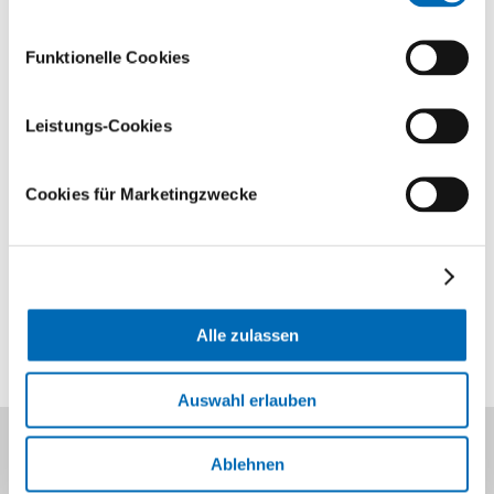
Kontakt
Funktionelle Cookies
Bei Fragen stehen wir Ihnen gerne zur Verfügung.
Leistungs-Cookies
+41 44 386 37 03
Cookies für Marketingzwecke
+41 44 386 37 09
E-Mail
Alle zulassen
Auswahl erlauben
Innere Medizin und
Ablehnen