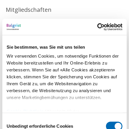
Mitgliedschaften
Schweizerische Gesellschaft für Innere Medizin (SGIM)
Verbindung schweizerischer Ärztinnen und Ärzte (FMH)
Sie bestimmen, was Sie mit uns teilen
Wir verwenden Cookies, um notwendige Funktionen der
Publikationen
Website bereitzustellen und Ihr Online-Erlebnis zu
verbessern. Wenn Sie auf «Alle Cookies akzeptieren»
Malignes neuroleptisches Syndrom nach 30-jähriger
klicken, stimmen Sie der Speicherung von Cookies auf
Behandlung mit Clozapin: Eine seltene Differenzialdiagnose
Ihrem Gerät zu, um die Websitenavigation zu
auf der Intensivstation. Anästhesiol Intensivmed Notfallmed
verbessern, die Websitenutzung zu analysieren und
Schmerztherapie (ains 2006; 41: 125 - 127)
unsere Marketingbemühungen zu unterstützen.
Sturz Risiken kennen und minimieren. Antworten auf Fragen
aus der Berufspraxis (Cura Viva 2006)
Cookie-Richtlinie
(Abschnitt 10 der
Datenschutzerklärung)
Einwilligungsauswahl
Unbedingt erforderliche Cookies