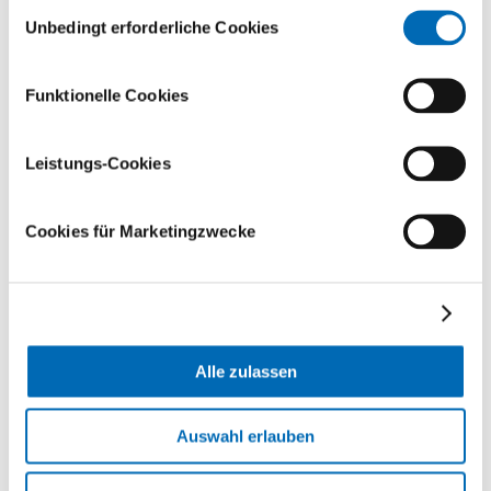
Einwilligungsauswahl
Unbedingt erforderliche Cookies
Sonstige Aktivitäten
Funktionelle Cookies
2003–
E-Learning-Projekt Universität Zürich, Erstellung
2009
eines Computer / Web based Lernprogrammes
Orthopädie für Medizinstudenten, Universität
Leistungs-Cookies
Zürich / Orthopädische Universitätsklinik Balgrist,
Zürich
Cookies für Marketingzwecke
Publikationen
Alle zulassen
Google Scholar
Auswahl erlauben