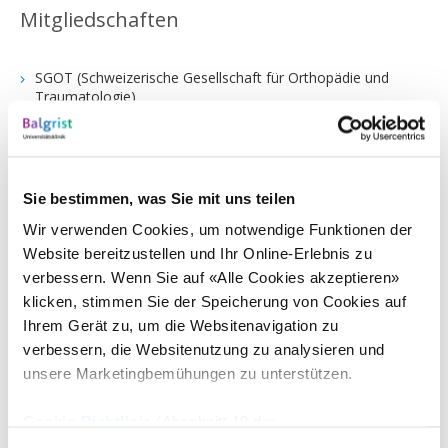
Mitgliedschaften
SGOT (Schweizerische Gesellschaft für Orthopädie und
Traumatologie)
FMH (Verbindung Schweizerische Ärztinnen und Ärzte)
VSAO (Verband Schweizerischer Assistenz- und
Oberärztinnen und -ärzte)
Sie bestimmen, was Sie mit uns teilen
PRIMO MEDICO
Wir verwenden Cookies, um notwendige Funktionen der
Swiss Orthopaedics: Expertengruppe Hüfte
Website bereitzustellen und Ihr Online-Erlebnis zu
Swiss Orthopaedics: Expertengruppe Infektionen
verbessern. Wenn Sie auf «Alle Cookies akzeptieren»
klicken, stimmen Sie der Speicherung von Cookies auf
Ihrem Gerät zu, um die Websitenavigation zu
Interessenbindungen
verbessern, die Websitenutzung zu analysieren und
unsere Marketingbemühungen zu unterstützen.
Medacta, Consultant
Cookie-Richtlinie
(Abschnitt 10 der
Datenschutzerklärung)