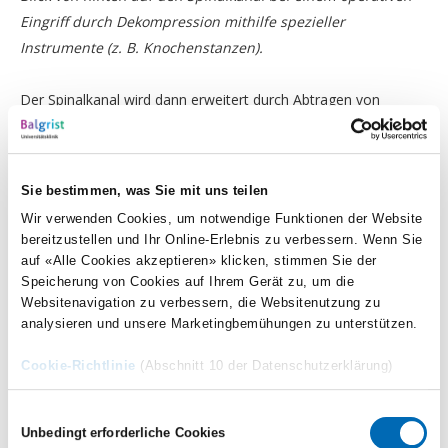
Eingriff durch Dekompression mithilfe spezieller
Instrumente (z. B. Knochenstanzen).
Der Spinalkanal wird dann erweitert durch Abtragen von
Gewebe (vor allem Bänder und Knochen sowie gegebenenfalls
einen Teil der Bandscheibe), das nicht massgeblich zur
Stabilität beiträgt. Dies erfolgt mit verschiedenen Instrumenten
Sie bestimmen, was Sie mit uns teilen
wie zum Beispiel Diamant-Fräse, Meissel, Hammer, Löffel,
Wir verwenden Cookies, um notwendige Funktionen der Website
Haken, Stanze und Zange.
bereitzustellen und Ihr Online-Erlebnis zu verbessern. Wenn Sie
auf «Alle Cookies akzeptieren» klicken, stimmen Sie der
Anschliessend werden die von der Einengung befreiten
Speicherung von Cookies auf Ihrem Gerät zu, um die
Websitenavigation zu verbessern, die Websitenutzung zu
Nervenstrukturen sichtbar. Danach erfolgen eine Wundspülung
analysieren und unsere Marketingbemühungen zu unterstützen.
und der Wundverschluss mit einer Naht der Muskelfaszie
sowie der Hautschichten mit üblicherweise selbstauflösenden
Cookie-Richtlinie
(Abschnitt 10 der Datenschutzerklärung)
Fäden. Zuletzt wird ein Verband angebracht, der in der Regel
aus kleinen Pflasterstreifen, Kompressen und einer Folie
Einwilligungsauswahl
Unbedingt erforderliche Cookies
besteht.