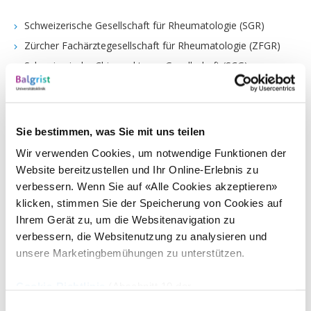
Schweizerische Gesellschaft für Rheumatologie (SGR)
Zürcher Fachärztegesellschaft für Rheumatologie (ZFGR)
Schweizerische Chiropraktoren Gesellschaft (SCG)
European Chiropractor’s Union (ECU)
Verein Schweizerischer Assistenz- und Oberärzte, VSAO
Swiss Medical Association, FMH
Sie bestimmen, was Sie mit uns teilen
Eidg. Medizinalberufekommission MEBEKO, Ressort
Wir verwenden Cookies, um notwendige Funktionen der
Ausbildung
Website bereitzustellen und Ihr Online-Erlebnis zu
Eidg. Prüfungskommission Chiropraktik
verbessern. Wenn Sie auf «Alle Cookies akzeptieren»
klicken, stimmen Sie der Speicherung von Cookies auf
Interessensbindungen
Ihrem Gerät zu, um die Websitenavigation zu
verbessern, die Websitenutzung zu analysieren und
Universität Zürich: Referent
unsere Marketingbemühungen zu unterstützen.
ETH: Referent
ZHAW: Referent
Cookie-Richtlinie
(Abschnitt 10 der
Datenschutzerklärung)
Einwilligungsauswahl