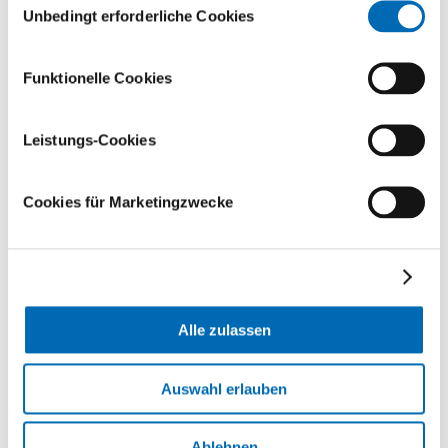
Unbedingt erforderliche Cookies
Publikationen
Funktionelle Cookies
National Library of Medicine
Leistungs-Cookies
Cookies für Marketingzwecke
Sprechstunde
Gerne vereinbaren wir mit Ihnen einen Termin (eine
ärztliche Überweisung ist zwingend).
Alle zulassen
Sekretariat
Auswahl erlauben
Prof. Dr. med. F. Brunner, PhD
KD Dr. med. C. Gorbach
+41 44 386 35 08
Ablehnen