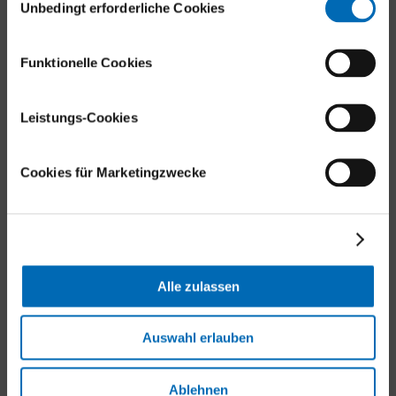
Unbedingt erforderliche Cookies
Forchstrasse 340
8008 Zürich
Funktionelle Cookies
Tel.
+41 44 386 11 11
E-Mail
Leistungs-Cookies
Aussenstandorte
Cookies für Marketingzwecke
Balgrist-Websites
Alle zulassen
Balgrist Apotheke
Balgrist Tec
Balgrist Campus
Auswahl erlauben
Balgrist-Stiftung
Balgrist Beteiligungs AG
Ablehnen