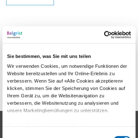
Kontakt
Sie bestimmen, was Sie mit uns teilen
Bei Fragen oder Verlust der Karte wenden Sie sich bitte an
Wir verwenden Cookies, um notwendige Funktionen der
folgende E-Mail-Adresse:
Website bereitzustellen und Ihr Online-Erlebnis zu
portal@
balgrist.ch
verbessern. Wenn Sie auf «Alle Cookies akzeptieren»
klicken, stimmen Sie der Speicherung von Cookies auf
Ihrem Gerät zu, um die Websitenavigation zu
verbessern, die Websitenutzung zu analysieren und
unsere Marketingbemühungen zu unterstützen.
Kontakt
Cookie-Richtlinie
(Abschnitt 10 der
Datenschutzerklärung)
Universitätsklinik Balgrist
Einwilligungsauswahl