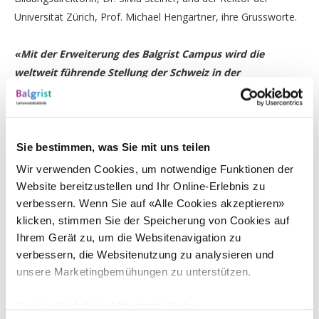
Universität Zürich, Prof. Michael Hengartner, ihre Grussworte.
«Mit der Erweiterung des Balgrist Campus wird die
weltweit führende Stellung der Schweiz in der
muskuloskelettalen Medizin weiter ausgebaut. Die neuen
Plattformen stossen auf ein grosses Interesse, bereits vor
der Eröffnung sind 25 universitäre Forschungsprojekte
angemeldet.»
Sie bestimmen, was Sie mit uns teilen
Wir verwenden Cookies, um notwendige Funktionen der
Der Balgrist Campus sowie die neuen Einrichtungen stehen
Website bereitzustellen und Ihr Online-Erlebnis zu
Forschenden aus der ganzen Schweiz wie auch internationalen
verbessern. Wenn Sie auf «Alle Cookies akzeptieren»
Gruppen zur Verfügung. Sie dienen der Zusammenarbeit mit
klicken, stimmen Sie der Speicherung von Cookies auf
Ihrem Gerät zu, um die Websitenavigation zu
anderen Universitäten, akademischen Institutionen und der
verbessern, die Websitenutzung zu analysieren und
Industrie, um Fortschritte in der Diagnose und Behandlung von
unsere Marketingbemühungen zu unterstützen.
muskuloskelettalen Erkrankungen und Verletzungen dem
Patienten so rasch als möglich zugänglich zu machen. Mit der
Cookie-Richtlinie
(Abschnitt 10 der
Erweiterung des Balgrist Campus wird die weltweit führende