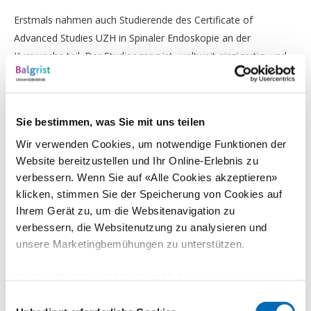
Erstmals nahmen auch Studierende des Certificate of
Advanced Studies UZH in Spinaler Endoskopie an der
Kurswoche teil. Der Studiengang ist weltweit einzigartig und
wird von der Universität Zürich in gemeinsam mit der
Universitätsklinik Balgrist und der EndoSpine Academy
angeboten. Somit ist die EndoSpine Academy nicht nur
Sie bestimmen, was Sie mit uns teilen
Weiterbildungsplattform für internationale Fachkräfte, sondern
Wir verwenden Cookies, um notwendige Funktionen der
integraler Bestandteil eines universitären Ausbildungsweges.
Website bereitzustellen und Ihr Online-Erlebnis zu
verbessern. Wenn Sie auf «Alle Cookies akzeptieren»
Die EndoSpine Academy leistet einen wichtigen Beitrag zur
klicken, stimmen Sie der Speicherung von Cookies auf
weltweiten Verbreitung einer Operationstechnik, deren Nutzen
Ihrem Gerät zu, um die Websitenavigation zu
direkt den Patientinnen und Patienten zugutekommt.
Prof. Dr.
verbessern, die Websitenutzung zu analysieren und
med. Mazda Farshad
, Medizinischer Spitaldirektor der
unsere Marketingbemühungen zu unterstützen.
Universitätsklinik Balgrist, Gründer der EndoSpine Academy
und Direktor des CAS UZH in Spinaler Endoskopie, bringt es
Cookie-Richtlinie
(Abschnitt 10 der
auf den Punkt: «Die Universitätsklinik Balgrist versteht die
Datenschutzerklärung)
Einwilligungsauswahl
Unterstützung der EndoSpine Academy als Investition in die