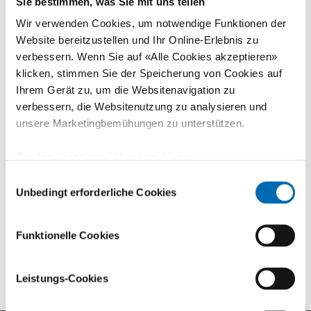
Sie bestimmen, was Sie mit uns teilen
Zur Studie American Journal of Roentgenology, 25. Juni
Wir verwenden Cookies, um notwendige Funktionen der
2019
Website bereitzustellen und Ihr Online-Erlebnis zu
verbessern. Wenn Sie auf «Alle Cookies akzeptieren»
klicken, stimmen Sie der Speicherung von Cookies auf
Download Medienmitteilung
Ihrem Gerät zu, um die Websitenavigation zu
verbessern, die Websitenutzung zu analysieren und
unsere Marketingbemühungen zu unterstützen.
Kontakt für weitere Informationen
Cookie-Richtlinie
(Abschnitt 10 der
Datenschutzerklärung)
Universitätsklinik Balgrist
Einwilligungsauswahl
Unbedingt erforderliche Cookies
Kommunikation
+41 44 386 14 15
Funktionelle Cookies
Leistungs-Cookies