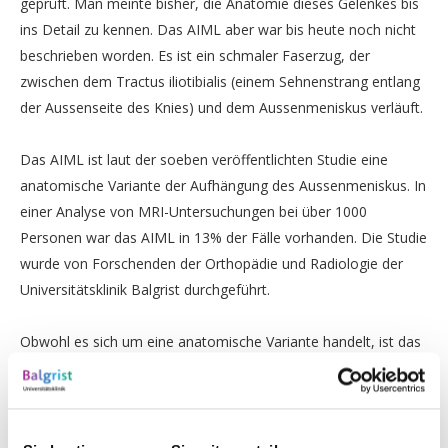
geprüft. Man meinte bisher, die Anatomie dieses Gelenkes bis
ins Detail zu kennen. Das AIML aber war bis heute noch nicht
beschrieben worden. Es ist ein schmaler Faserzug, der
zwischen dem Tractus iliotibialis (einem Sehnenstrang entlang
der Aussenseite des Knies) und dem Aussenmeniskus verläuft.
Das AIML ist laut der soeben veröffentlichten Studie eine
anatomische Variante der Aufhängung des Aussenmeniskus. In
einer Analyse von MRI-Untersuchungen bei über 1000
Personen war das AIML in 13% der Fälle vorhanden. Die Studie
wurde von Forschenden der Orthopädie und Radiologie der
Universitätsklinik Balgrist durchgeführt.
Obwohl es sich um eine anatomische Variante handelt, ist das
Vorhandensein eines AIML im Kniegelenk klinisch bedeutsam.
Menschen mit AIML haben ein deutlich erhöhtes Risiko für
Risse des Aussenmeniskus als der Rest der Bevölkerung.