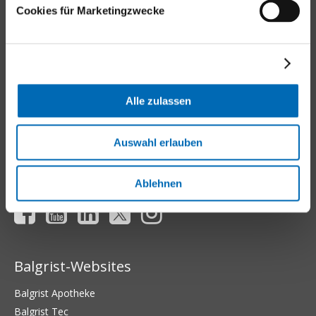
Cookies für Marketingzwecke
Kontakt
Universitätsklinik Balgrist
Forchstrasse 340
8008 Zürich
Alle zulassen
Tel.
+41 44 386 11 11
E-Mail
Auswahl erlauben
Aussenstandorte
Ablehnen
Balgrist-Websites
Balgrist Apotheke
Balgrist Tec