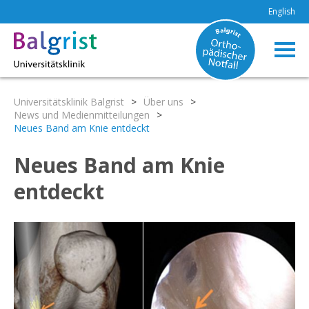
English
Universitätsklinik Balgrist
>
Über uns
>
News und Medienmitteilungen
>
Neues Band am Knie entdeckt
Neues Band am Knie
entdeckt