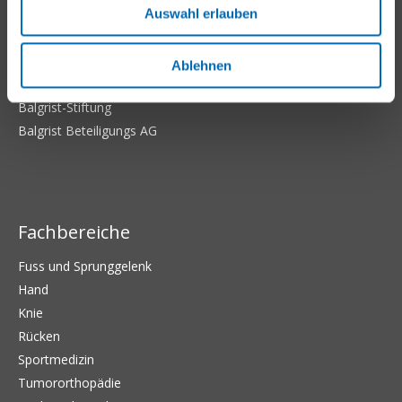
Balgrist-Websites
Auswahl erlauben
Balgrist Apotheke
Balgrist Tec
Ablehnen
Balgrist Campus
Balgrist-Stiftung
Balgrist Beteiligungs AG
Fachbereiche
Fuss und Sprunggelenk
Hand
Knie
Rücken
Sportmedizin
Tumororthopädie