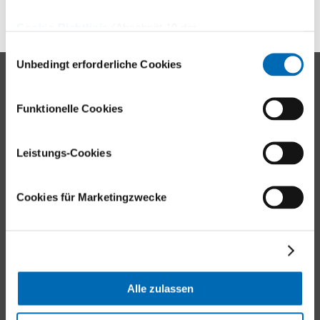
Cookie-Richtlinie
(Abschnitt 10 der
Datenschutzerklärung)
Einwilligungsauswahl
Unbedingt erforderliche Cookies
Kontakt
Universitätsklinik Balgrist
Funktionelle Cookies
Forchstrasse 340
8008 Zürich
Leistungs-Cookies
Tel.
+41 44 386 11 11
E-Mail
Cookies für Marketingzwecke
Aussenstandorte
Alle zulassen