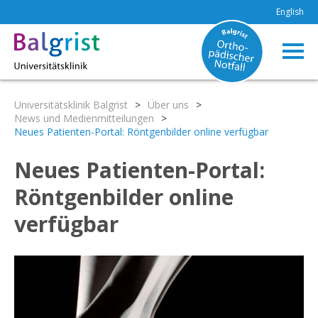
English
Universitätsklinik Balgrist
>
Über uns
>
News und Medienmitteilungen
>
Neues Patienten-Portal: Röntgenbilder online verfügbar
Neues Patienten-Portal:
Röntgenbilder online
verfügbar