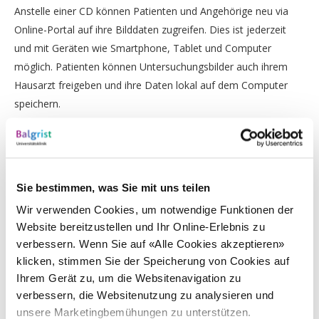
Anstelle einer CD können Patienten und Angehörige neu via
Online-Portal auf ihre Bilddaten zugreifen. Dies ist jederzeit
und mit Geräten wie Smartphone, Tablet und Computer
möglich. Patienten können Untersuchungsbilder auch ihrem
Hausarzt freigeben und ihre Daten lokal auf dem Computer
speichern.
Um das Portal zu nutzen, wird eine Patientenkarte mit den
Login-Details benötigt. Diese erhalten Patienten beim Besuch
in der
Radiologie
. Auf Wunsch kann die Karte auch per Post
Sie bestimmen, was Sie mit uns teilen
zugestellt werden.
Wir verwenden Cookies, um notwendige Funktionen der
Website bereitzustellen und Ihr Online-Erlebnis zu
Zum Portal
verbessern. Wenn Sie auf «Alle Cookies akzeptieren»
klicken, stimmen Sie der Speicherung von Cookies auf
Kontakt:
Ihrem Gerät zu, um die Websitenavigation zu
Bei Fragen oder Verlust der Karte wenden Sie sich bitte an
verbessern, die Websitenutzung zu analysieren und
folgende E-Mail-Adresse:
portal@
balgrist.ch
unsere Marketingbemühungen zu unterstützen.