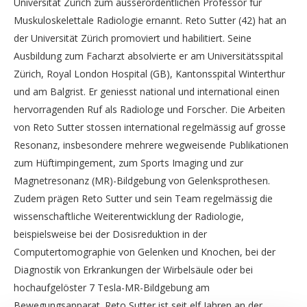
Universität Zürich zum ausserordentlichen Professor für
Muskuloskelettale Radiologie ernannt. Reto Sutter (42) hat an
der Universität Zürich promoviert und habilitiert. Seine
Ausbildung zum Facharzt absolvierte er am Universitätsspital
Zürich, Royal London Hospital (GB), Kantonsspital Winterthur
und am Balgrist. Er geniesst national und international einen
hervorragenden Ruf als Radiologe und Forscher. Die Arbeiten
von Reto Sutter stossen international regelmässig auf grosse
Resonanz, insbesondere mehrere wegweisende Publikationen
zum Hüftimpingement, zum Sports Imaging und zur
Magnetresonanz (MR)-Bildgebung von Gelenksprothesen.
Zudem prägen Reto Sutter und sein Team regelmässig die
wissenschaftliche Weiterentwicklung der Radiologie,
beispielsweise bei der Dosisreduktion in der
Computertomographie von Gelenken und Knochen, bei der
Diagnostik von Erkrankungen der Wirbelsäule oder bei
hochaufgelöster 7 Tesla-MR-Bildgebung am
Bewegungsapparat. Reto Sutter ist seit elf Jahren an der