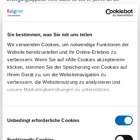
Universitätsklinik Balgrist tätig. Seit 2019 ist er Chefarzt
Radiologie und Mitglied der Spitalleitung. Er hat zudem die
medizinische Leitung des Swiss Center for Musculoskeletal
Imaging (SCMI) am Balgrist Campus inne.
Sie bestimmen, was Sie mit uns teilen
Wir verwenden Cookies, um notwendige Funktionen der
Kontakte für weitere Informationen
Website bereitzustellen und Ihr Online-Erlebnis zu
Prof. Dr. med. Mazda Farshad
verbessern. Wenn Sie auf «Alle Cookies akzeptieren»
Medizinischer Spitaldirektor, Universitätsklinik Balgrist
klicken, stimmen Sie der Speicherung von Cookies auf
Ihrem Gerät zu, um die Websitenavigation zu
Via Franziska Ingold
verbessern, die Websitenutzung zu analysieren und
Leiterin Unternehmenskommunikation, Universitätsklinik
unsere Marketingbemühungen zu unterstützen.
Balgrist
Cookie-Richtlinie
(Abschnitt 10 der
Datenschutzerklärung)
Einwilligungsauswahl
Unbedingt erforderliche Cookies
+41 44 386 14 15
Funktionelle Cookies