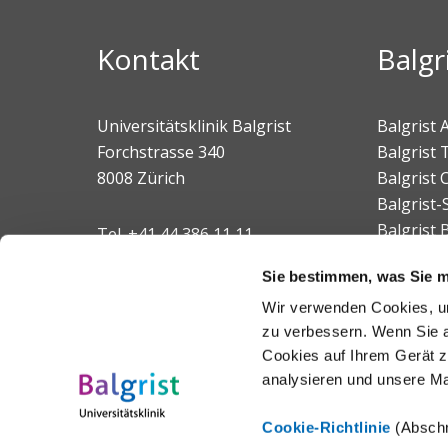
Kontakt
Balgr
Universitätsklinik Balgrist
Balgrist
Forchstrasse 340
Balgrist 
8008 Zürich
Balgrist
Balgrist-
Balgrist 
Tel.
+41 44 386 11 11
E-Mail
Sie bestimmen, was Sie mi
Wir verwenden Cookies, um
Aussenstandorte
zu verbessern. Wenn Sie a
Cookies auf Ihrem Gerät z
analysieren und unsere M
Cookie-Richtlinie
(Abschn