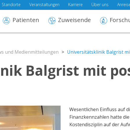
Standorte
Veranstaltungen
Karriere
Über uns
Anreis
Patienten
Zuweisende
Forsch
s und Medienmitteilungen
>
Universitätsklinik Balgrist m
inik Balgrist mit p
Wesentlichen Einfluss auf d
Finanzkennzahlen hatte die 
Kostendisziplin auf der Au