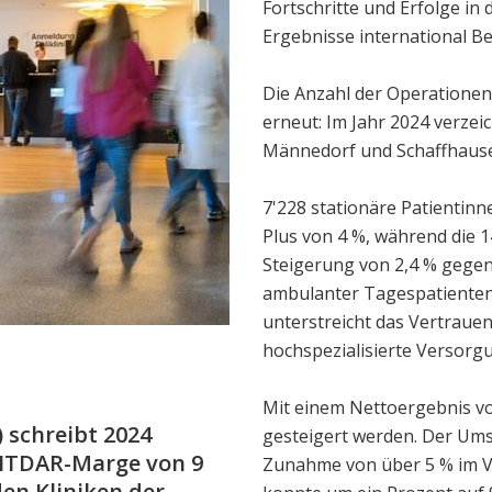
Fortschritte und Erfolge in
Ergebnisse international B
Die Anzahl der Operationen
erneut: Im Jahr 2024 verzei
Männedorf und Schaffhausen
7'228 stationäre Patientin
Plus von 4 %, während die 
Steigerung von 2,4 % gegen
ambulanter Tagespatienten 
unterstreicht das Vertrauen
hochspezialisierte Versorgu
Mit einem Nettoergebnis vo
) schreibt 2024
gesteigert werden. Der Ums
BITDAR-Marge von 9
Zunahme von über 5 % im V
en Kliniken der