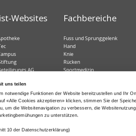
ist-Websites
Fachbereiche
 Apotheke
Fuss und Sprunggelenk
Tec
Hand
 Campus
Knie
Stiftung
Rücken
Beteiligungs AG
Sportmedizin
Tumororthopädie
t uns teilen
Kinderorthopädie
Chiropraktische Medizin
 notwendige Funktionen der Website bereitzustellen und Ihr On
uf «Alle Cookies akzeptieren» klicken, stimmen Sie der Speich
Zentrum für Paraplegie
u, um die Websitenavigation zu verbessern, die Websitenutzung
arketingbemühungen zu unterstützen.
itt 10 der Datenschutzerklärung)