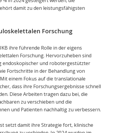
 % in 2024 gesteigert werden; die
 gehört damit zu den leistungsfähigsten
uloskelettalen Forschung
KB ihre führende Rolle in der eigens
lettalen Forschung. Hervorzuheben sind
ng endoskopischer und robotergestützter
ie Fortschritte in der Behandlung von
it einem Fokus auf die translationale
sicher, dass ihre Forschungsergebnisse schnell
den. Diese Arbeiten tragen dazu bei, die
achbaren zu verschieben und die
nnen und Patienten nachhaltig zu verbessern.
st setzt damit ihre Strategie fort, klinische
orschung zu verbinden. In 2024 wurden im