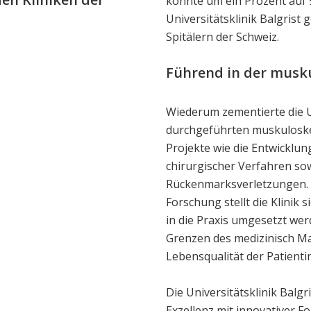
konnte um ein Prozent auf 9
Universitätsklinik Balgrist
Spitälern der Schweiz.
Führend in der musk
Wiederum zementierte die U
durchgeführten muskuloske
Projekte wie die Entwicklu
chirurgischer Verfahren sow
Rückenmarksverletzungen. M
Forschung stellt die Klinik 
in die Praxis umgesetzt wer
Grenzen des medizinisch M
Lebensqualität der Patienti
Die Universitätsklinik Balgri
Exzellenz mit innovativer F