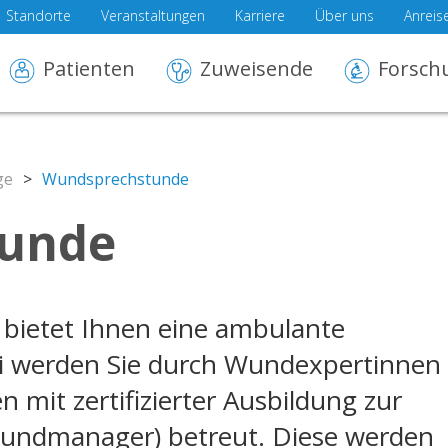
Standorte
Veranstaltungen
Karriere
Über uns
Anreis
Patienten
Zuweisende
Forsch
ge
>
Wundsprechstunde
unde
st bietet Ihnen eine ambulante
 werden Sie durch Wundexpertinnen
 mit zertifizierter Ausbildung zur
ndmanager) betreut. Diese werden