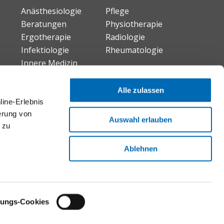
Anästhesiologie
Pflege
Beratungen
Physiotherapie
Ergotherapie
Radiologie
Infektiologie
Rheumatologie
Innere Medizin
Neuro-Urologie
Alle zulassen
line-Erlebnis
erung von
Auswahl erlauben
 zu
Ablehnen
tungs-Cookies