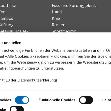
 Apotheke
Fuss und Sprunggelenk
Tec
Hand
 Campus
Knie
Stiftung
Rücken
Beteiligungs AG
Sportmedizin
Tumororthopädie
t uns teilen
Kinderorthopädie
Chiropraktische Medizin
 notwendige Funktionen der Website bereitzustellen und Ihr On
uf «Alle Cookies akzeptieren» klicken, stimmen Sie der Speich
Zentrum für Paraplegie
u, um die Websitenavigation zu verbessern, die Websitenutzung
arketingbemühungen zu unterstützen.
itt 10 der Datenschutzerklärung)
Cookies
Funktionelle Cookies
Leis
ecke