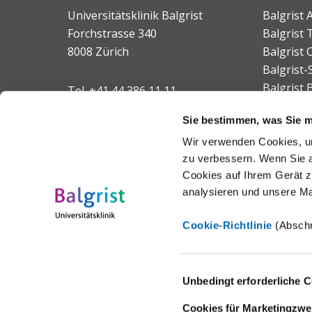
Universitätsklinik Balgrist
Balgrist
Forchstrasse 340
Balgrist 
8008 Zürich
Balgrist
Balgrist-
Balgrist 
Tel.
+41 44 386 11 11
E-Mail
Sie bestimmen, was Sie mi
Wir verwenden Cookies, um
Aussenstandorte
zu verbessern. Wenn Sie a
Cookies auf Ihrem Gerät z
analysieren und unsere M
Cookie-Richtlinie
(Abschn
Einwilligungsauswahl
Unbedingt erforderliche 
Cookies für Marketingzw