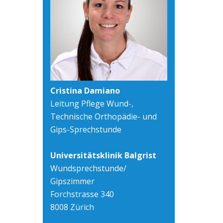
Cristina Damiano
Leitung Pflege Wund-,
Technische Orthopädie- und
Gips-Sprechstunde
Universitätsklinik Balgrist
Wundsprechstunde/
Gipszimmer
Forchstrasse 340
8008 Zürich