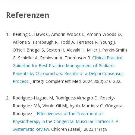
Referenzen
Keating G, Hawk C, Amorin-Woods L, Amorin-Woods D,
Vallone S, Farabaugh R, Todd A, Ferrance R, Young J,
O'Neill Bhogal S, Sexton H, Alevaki H, Miller J, Parkin-Smith
G, Schielke A, Robinson A, Thompson R.
Clinical Practice
Guideline for Best Practice Management of Pediatric
Patients by Chiropractors: Results of a Delphi Consensus
Process.
J Integr Complement Med. 2024;30(3):216-232.
Rodríguez-Huguet M, Rodríguez-Almagro D, Rosety-
Rodríguez MÁ, Vinolo-Gil MJ, Ayala-Martínez C, Góngora-
Rodríguez J.
Effectiveness of the Treatment of
Physiotherapy in the Congenital Muscular Torticollis: A
Systematic Review.
Children (Basel). 2023;11(1):8.