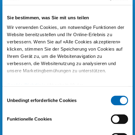
Sie bestimmen, was Sie mit uns teilen
Wir verwenden Cookies, um notwendige Funktionen der
Website bereitzustellen und Ihr Online-Erlebnis zu
verbessern. Wenn Sie auf «Alle Cookies akzeptieren»
klicken, stimmen Sie der Speicherung von Cookies auf
Ihrem Gerät zu, um die Websitenavigation zu
verbessern, die Websitenutzung zu analysieren und
unsere Marketingbemühungen zu unterstützen.
Wenn Sie feststellen, dass Ihr Säugling bei Kopfbewegungen
Cookie-Richtlinie
(Abschnitt 10 der
sich unwohl zu fühlen scheint, Ihr Kind mit Schmerzen am
Datenschutzerklärung)
Bewegungsapparat, Haltungsproblemen oder
Einwilligungsauswahl
Unbedingt erforderliche Cookies
Sportverletzungen zu kämpfen hat, oder während/nach der
Pubertät Haltungsdefizite zeigt, empfehlen wir Ihnen, sich bei
uns chiropraktisch beraten zu lassen. Unsere Abklärungen,
Funktionelle Cookies
Beratungen, und Behandlungen sind komplett auf die
besonderen Bedürfnisse von Kindern und Jugendlichen in enger