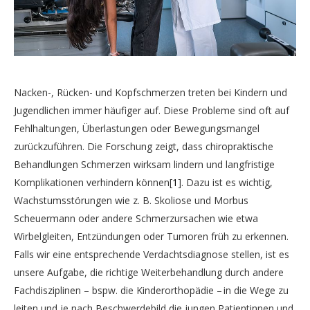
Nacken-, Rücken- und Kopfschmerzen treten bei Kindern und
Jugendlichen immer häufiger auf. Diese Probleme sind oft auf
Fehlhaltungen, Überlastungen oder Bewegungsmangel
zurückzuführen. Die Forschung zeigt, dass chiropraktische
Behandlungen Schmerzen wirksam lindern und langfristige
Komplikationen verhindern können
1
. Dazu ist es wichtig,
Wachstumsstörungen wie z. B. Skoliose und Morbus
Scheuermann oder andere Schmerzursachen wie etwa
Wirbelgleiten, Entzündungen oder Tumoren früh zu erkennen.
Falls wir eine entsprechende Verdachtsdiagnose stellen, ist es
Clinical
unsere Aufgabe, die richtige Weiterbehandlung durch andere
Practice Guideline for Best Practice Management of
Fachdisziplinen – bspw. die Kinderorthopädie – in die Wege zu
Pediatric Patients by Chiropractors: Results of a Delphi
leiten und je nach Beschwerdebild die jungen Patientinnen und