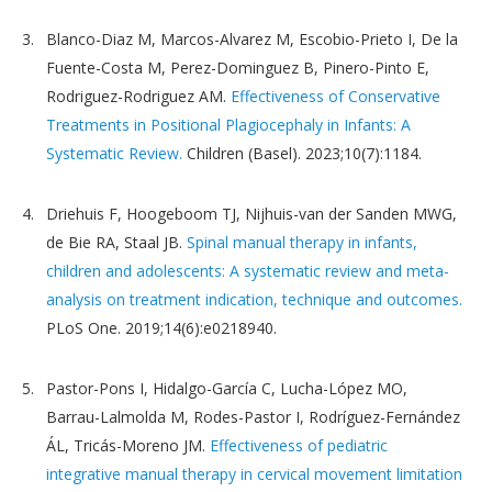
Blanco-Diaz M, Marcos-Alvarez M, Escobio-Prieto I, De la
Fuente-Costa M, Perez-Dominguez B, Pinero-Pinto E,
Rodriguez-Rodriguez AM.
Effectiveness of Conservative
Treatments in Positional Plagiocephaly in Infants: A
Systematic Review.
Children (Basel). 2023;10(7):1184.
Driehuis F, Hoogeboom TJ, Nijhuis-van der Sanden MWG,
de Bie RA, Staal JB.
Spinal manual therapy in infants,
children and adolescents: A systematic review and meta-
analysis on treatment indication, technique and outcomes.
PLoS One. 2019;14(6):e0218940.
Pastor-Pons I, Hidalgo-García C, Lucha-López MO,
Barrau-Lalmolda M, Rodes-Pastor I, Rodríguez-Fernández
ÁL, Tricás-Moreno JM.
Effectiveness of pediatric
integrative manual therapy in cervical movement limitation