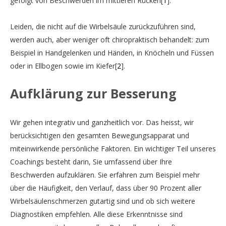
gefolgt von Beschwerden im mittleren Rücken
1
.
Leiden, die nicht auf die Wirbelsäule zurückzuführen sind,
A descriptive evaluation of a job analysis survey in the
werden auch, aber weniger oft chiropraktisch behandelt: zum
chiropractic profession in Switzerland – an update after
Beispiel in Handgelenken und Händen, in Knöcheln und Füssen
more than 10 years.
oder in Ellbogen sowie im Kiefer
2
.
Aufklärung zur Besserung
Swiss chiropractic practice-based research
network and musculoskeletal pain cohort pilot study:
Wir gehen integrativ und ganzheitlich vor. Das heisst, wir
protocol of a nationwide resource to advance
berücksichtigen den gesamten Bewegungsapparat und
musculoskeletal health services research.
miteinwirkende persönliche Faktoren. Ein wichtiger Teil unseres
Coachings besteht darin, Sie umfassend über Ihre
Beschwerden aufzuklären. Sie erfahren zum Beispiel mehr
über die Häufigkeit, den Verlauf, dass über 90 Prozent aller
Wirbelsäulenschmerzen gutartig sind und ob sich weitere
Diagnostiken empfehlen. Alle diese Erkenntnisse sind