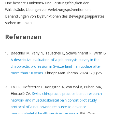
Eine bessere Funktions- und Leistungsfähigkeit der
Wirbelsäule, Übungen zur Verletzungsprävention und
Behandlungen von Dysfunktionen des Bewegungsapparates
stehen im Fokus.
Referenzen
Baechler M, Yerly N, Tauschek L, Schweinhardt P, Wirth B.
A descriptive evaluation of a job analysis survey in the
chiropractic profession in Switzerland – an update after
more than 10 years.
Chiropr Man Therap. 2024;32(1):25.
Lalji R, Hofstetter L, Kongsted A, von Wyl V, Puhan MA,
Hincapié CA.
Swiss chiropractic practice-based research
network and musculoskeletal pain cohort pilot study:
protocol of a nationwide resource to advance
musculoskeletal health services research.
BMJ Open.