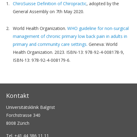
ChiroSuisse Definition of Chiropractic
, adopted by the
General Assembly on 7th May 2020.
World Health Organization.
WHO guideline for non-surgical
management of chronic primary low back pain in adults in
primary and community care settings.
Geneva: World
Health Organization. 2023. ISBN-13: 978-92-4-008178-9,
ISBN-13: 978-92-4-008179-6.
Kontakt
Universitätsklinik Balgrist
Forchstrasse 340
8008 Zürich
Tel.
+41 44 386 11 11