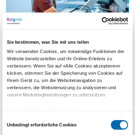
Sie bestimmen, was Sie mit uns teilen
Wir verwenden Cookies, um notwendige Funktionen der
Wer zahlt?
Website bereitzustellen und Ihr Online-Erlebnis zu
verbessern. Wenn Sie auf «Alle Cookies akzeptieren»
klicken, stimmen Sie der Speicherung von Cookies auf
Seit 1964 gehört die Chiropraktik in der Schweiz zu den
Ihrem Gerät zu, um die Websitenavigation zu
Pflichtleistungen der gesetzlichen Krankenversicherung und ist
verbessern, die Websitenutzung zu analysieren und
von allen Krankenkassen anerkannt. Auch die
unsere Marketingbemühungen zu unterstützen.
Unfallversicherungen, die Militärversicherung und die
Invalidenversicherung decken die Leistungen der
Cookie-Richtlinie
(Abschnitt 10 der
chiropraktischen Medizin.
Datenschutzerklärung)
Einwilligungsauswahl
Unbedingt erforderliche Cookies
Sie brauchen normalerweise keine Überweisung Ihrer Ärztin