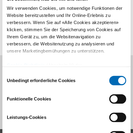
8008 Zürich
Wir verwenden Cookies, um notwendige Funktionen der
Website bereitzustellen und Ihr Online-Erlebnis zu
+41 44 386 11 11
verbessern. Wenn Sie auf «Alle Cookies akzeptieren»
E-Mail
klicken, stimmen Sie der Speicherung von Cookies auf
Ihrem Gerät zu, um die Websitenavigation zu
verbessern, die Websitenutzung zu analysieren und
unsere Marketingbemühungen zu unterstützen.
Cookie-Richtlinie
(Abschnitt 10 der
Links
Datenschutzerklärung)
Einwilligungsauswahl
Unbedingt erforderliche Cookies
Gut zu wissen A bis Z
Unsere Ärzte A bis Z
Funktionelle Cookies
Austritt
Leistungs-Cookies