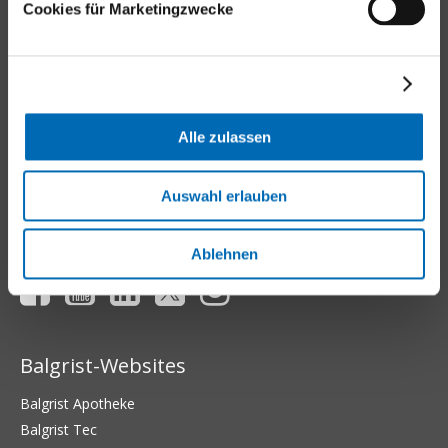
Cookies für Marketingzwecke
Kontakt
Universitätsklinik Balgrist
Forchstrasse 340
8008 Zürich
Alle zulassen
Tel.
+41 44 386 11 11
E-Mail
Auswahl erlauben
Aussenstandorte
Ablehnen
Balgrist-Websites
Balgrist Apotheke
Balgrist Tec