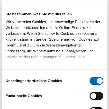
Plattformen der nächsten Generation zur Erstellung von
Medikamentenprofilen für die klinische Anwendung bei Krebs
entwickeln, Profile des Ansprechens auf Medikamente
Sie bestimmen, was Sie mit uns teilen
erstellen, um die Behandlung in Studien zu steuern, und
Wir verwenden Cookies, um notwendige Funktionen der
mechanistische Erkenntnisse über diese Krebsformen
Website bereitzustellen und Ihr Online-Erlebnis zu
gewinnen.
verbessern. Wenn Sie auf «Alle Cookies akzeptieren»
klicken, stimmen Sie der Speicherung von Cookies auf
Ihrem Gerät zu, um die Websitenavigation zu
verbessern, die Websitenutzung zu analysieren und
unsere Marketingbemühungen zu unterstützen.
3D-Zellkulturen von Sarkomtumoren und Zelllebensfähigkeit in
Dosis-Wirkungs-Experimenten mit verschiedenen
Cookie-Richtlinie
(Abschnitt 10 der
Krebsmedikamenten.
Datenschutzerklärung)
Einwilligungsauswahl
Unbedingt erforderliche Cookies
Ausgewählte Publikationen
Funktionelle Cookies
Surdez D, Zaidi S, Grossetête S et al.
STAG2 mutations alter
CTCF-anchored loop extrusion, cis-regulatory interactions
and impact EWSR1-FLI1 activity in Ewing sarcoma
.
Cancer