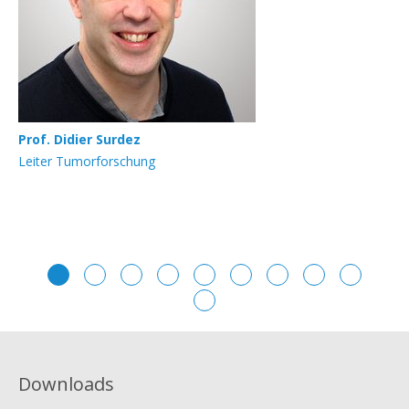
Prof. Didier Surdez
PD
Leiter Tumorforschung
Le
Downloads