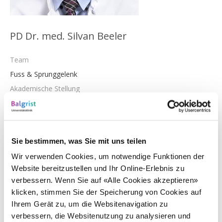
PD Dr. med. Silvan Beeler
Team
Fuss & Sprunggelenk
Akademische Stellung
Privatdozent, Lehrbeauftragter der Medizinischen Fakultät der
Universität Zürich
Spezialisierung
Sie bestimmen, was Sie mit uns teilen
Rekonstruktive Chirurgie des Fuss und Sprunggelenks
Wir verwenden Cookies, um notwendige Funktionen der
Sprachen
Website bereitzustellen und Ihr Online-Erlebnis zu
Deutsch, Rätoromanisch, Englisch, Französisch, Italienisch
verbessern. Wenn Sie auf «Alle Cookies akzeptieren»
klicken, stimmen Sie der Speicherung von Cookies auf
Weitere Informationen
Ihrem Gerät zu, um die Websitenavigation zu
verbessern, die Websitenutzung zu analysieren und