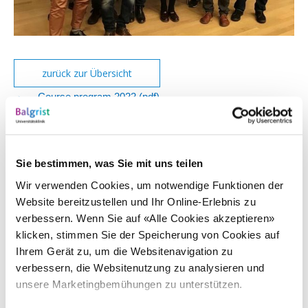
zurück zur Übersicht
Course program 2022 (pdf)
st
Overview video links Friday, April 1
2022 (pdf)
Sie bestimmen, was Sie mit uns teilen
nd
Overview video links Saturday, April 2
2022 (pdf)
Wir verwenden Cookies, um notwendige Funktionen der
Website bereitzustellen und Ihr Online-Erlebnis zu
Please note that the videos are live recordings of the Nerve and
verbessern. Wenn Sie auf «Alle Cookies akzeptieren»
Muscle Ultrasound Teaching Course Congress of 01./02. April 2022
klicken, stimmen Sie der Speicherung von Cookies auf
and have not been edited. There was no subsequent check on the
Ihrem Gerät zu, um die Websitenavigation zu
accuracy of the information.
verbessern, die Websitenutzung zu analysieren und
unsere Marketingbemühungen zu unterstützen.