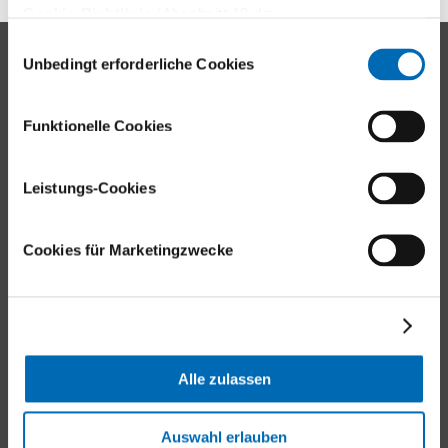
Cookie-Richtlinie
(Abschnitt 10 der
Datenschutzerklärung)
Einwilligungsauswahl
Kontakt
Unbedingt erforderliche Cookies
Universitätsklinik Balgrist
Forchstrasse 340
Funktionelle Cookies
8008 Zürich
Leistungs-Cookies
Tel.
+41 44 386 11 11
E-Mail
Cookies für Marketingzwecke
Aussenstandorte
Alle zulassen
Balgrist-Websites
Auswahl erlauben
Balgrist Apotheke