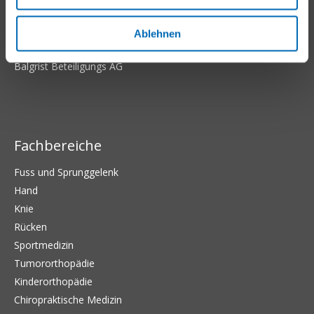
Balgrist Tec
Balgrist Campus
Ablehnen
Balgrist-Stiftung
Balgrist Beteiligungs AG
Fachbereiche
Fuss und Sprunggelenk
Hand
Knie
Rücken
Sportmedizin
Tumororthopädie
Kinderorthopädie
Chiropraktische Medizin