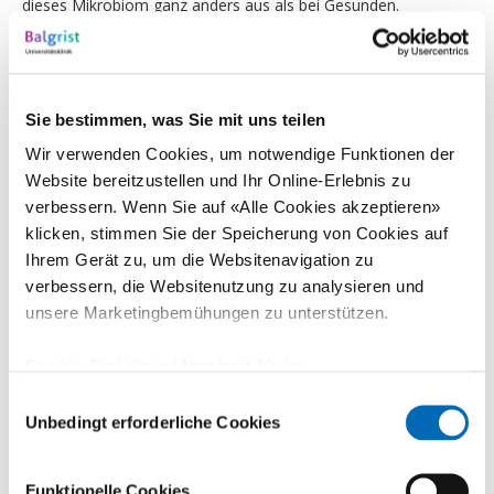
dieses Mikrobiom ganz anders aus als bei Gesunden.
Im Rahmen von mTORUS wird die Zusammensetzung eines
gesunden Mikrobioms und das Zusammenspiel der Bakterien
mit dem Immunsystem untersucht werden. «Wir wollen weg
Sie bestimmen, was Sie mit uns teilen
von den Antibiotika und eine Push-Pull-Strategie anbieten,
Wir verwenden Cookies, um notwendige Funktionen der
indem wir mit genetisch angepassten Bakteriophagen die
Website bereitzustellen und Ihr Online-Erlebnis zu
Bakterien beseitigen und die Harnblase für die Mikrobiom-
verbessern. Wenn Sie auf «Alle Cookies akzeptieren»
Transplantation vorbereiten», so Kessler. «Es sollen
klicken, stimmen Sie der Speicherung von Cookies auf
Ihrem Gerät zu, um die Websitenavigation zu
Krankheiten vorgebeugt werden, bevor sie beginnen oder sich
verbessern, die Websitenutzung zu analysieren und
zu ernsteren Erkrankungen entwickeln». Eine klinische Studie an
unsere Marketingbemühungen zu unterstützen.
Menschen mit dieser Push-Pull-Strategie ist ab 2024/2025
vorgesehen.
Cookie-Richtlinie
(Abschnitt 10 der
Datenschutzerklärung)
Einwilligungsauswahl
Nachwuchsförderung
Unbedingt erforderliche Cookies
Das Projekt mTORUS geht auch in der Nachwuchsförderung
Funktionelle Cookies